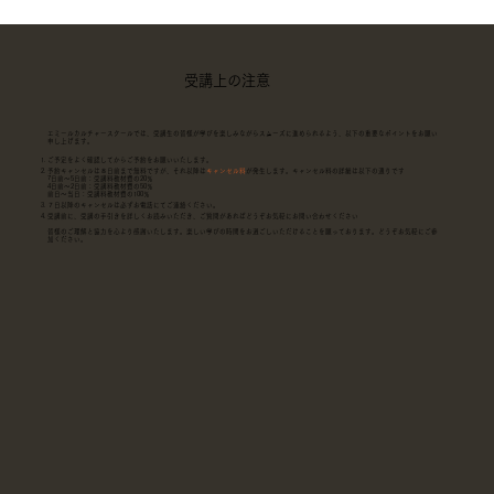
受講上の注意
エミールカルチャースクールでは、受講生の皆様が学びを楽しみながらスムーズに進められるよう、以下の重要なポイントをお願い
申し上げます。
​ご予定をよく確認してからご予約をお願いいたします。
予約キャンセルは８日前まで無料ですが、それ以降は
キャンセル料
が発生します。キャンセル料の詳細は以下の通りです
7日前～5日前：受講料教材費の20％
4日前～2日前：受講料教材費の50％
前日～当日：受講料教材費の100％
７日以降のキャンセルは必ずお電話にてご連絡ください。
受講前に、受講の手引きを詳しくお読みいただき、ご質問があればどうぞお気軽にお問い合わせください
皆様のご理解と協力を心より感謝いたします。楽しい学びの時間をお過ごしいただけることを願っております。どうぞお気軽にご参
加ください。