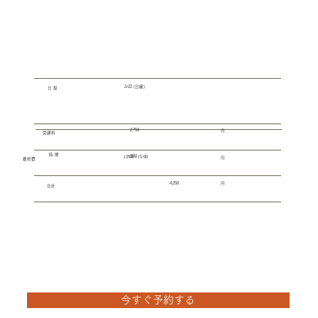
3/22 (日曜)
​日 程
2,750
​円
​受講料
​時 間
1,500
13:00 - 15:00
​円
​教材費
​円
4,250
​合計
今すぐ予約する