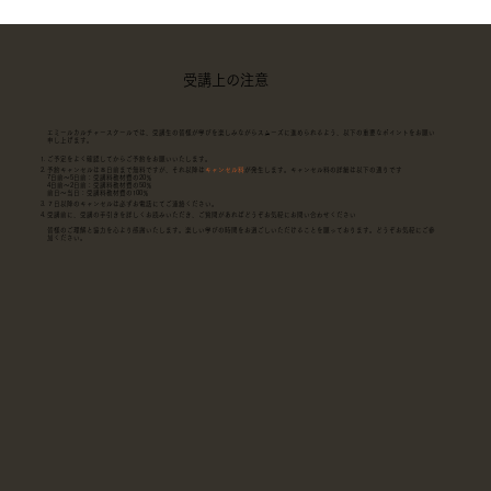
受講上の注意
エミールカルチャースクールでは、受講生の皆様が学びを楽しみながらスムーズに進められるよう、以下の重要なポイントをお願い
申し上げます。
​ご予定をよく確認してからご予約をお願いいたします。
予約キャンセルは８日前まで無料ですが、それ以降は
キャンセル料
が発生します。キャンセル料の詳細は以下の通りです
7日前～5日前：受講料教材費の20％
4日前～2日前：受講料教材費の50％
前日～当日：受講料教材費の100％
７日以降のキャンセルは必ずお電話にてご連絡ください。
受講前に、受講の手引きを詳しくお読みいただき、ご質問があればどうぞお気軽にお問い合わせください
皆様のご理解と協力を心より感謝いたします。楽しい学びの時間をお過ごしいただけることを願っております。どうぞお気軽にご参
加ください。