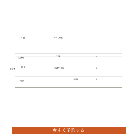
3/18 (水曜)
​日 程
2,200
​円
​受講料
​時 間
2,500
10:30 - 13:00
​円
​教材費
​円
4,700
​合計
今すぐ予約する