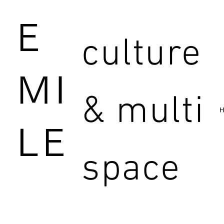
E
culture
MI
& multi
LE
space