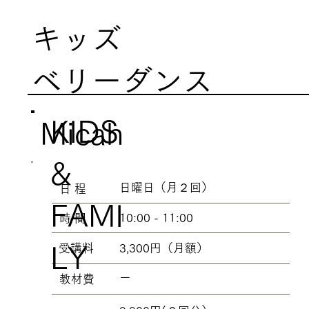
キッズ
ベリーダンス
KIDS
Micah
&
日曜日（月２回）
​日 程
FAMI
10:00 - 11:00
​時 間
3,300円（月額）
LY
​受講料
ー
​教材費