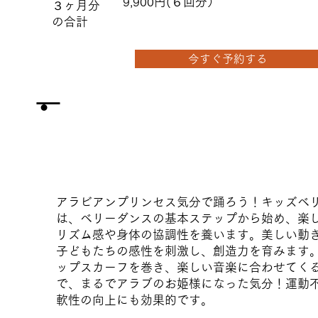
9,900円(６回分）
​３ヶ月分
の合計
今すぐ予約する
ー
・
アラビアンプリンセス気分で踊ろう！キッズベ
は、ベリーダンスの基本ステップから始め、楽
リズム感や身体の協調性を養います。美しい動
子どもたちの感性を刺激し、創造力を育みます
ップスカーフを巻き、楽しい音楽に合わせてく
で、まるでアラブのお姫様になった気分！運動
軟性の向上にも効果的です。