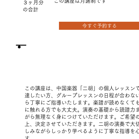
この講座は月謝制です
​３ヶ月分
の合計
今すぐ予約する
ー
・
この講座は、中国楽器「二胡」の個人レッスン
達したい方、グループレッスンの日程が合わな
ら丁寧にご指導いたします。楽譜が読めなくて
に触れる方でも大丈夫。演奏の基礎から読譜力ま
がら無理なく身につけていただけます。ご希望
上、決定させていただきます。二胡の演奏で大
しみながらしっかり学べるように丁寧な指導を
す。