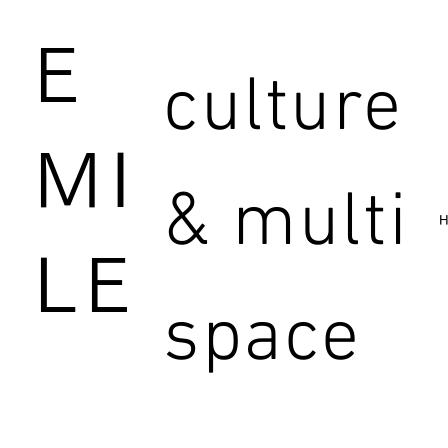
E
culture
MI
& multi
LE
space