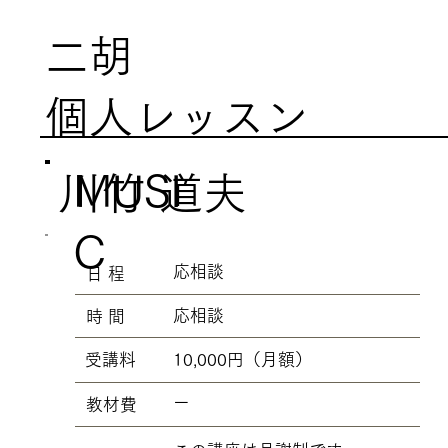
二胡
個人レッスン
MUSI
川竹 道夫
C
応相談
​日 程
応相談
​時 間
10,000円（月額）
​受講料
ー
​教材費