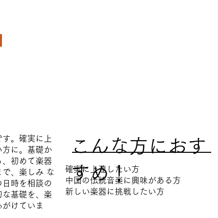
です。確実に上
​こんな方におす
い方に。基礎か
も、初めて楽器
すめ！
確実に上達したい方
で、楽しみ な
中国の伝統音楽に興味がある方
の日時を相談の
新しい楽器に挑戦したい方
切な基礎を、楽
心がけていま