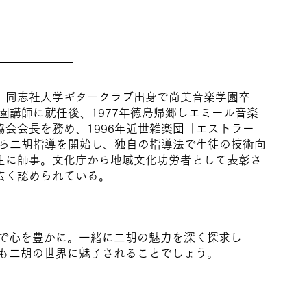
。同志社大学ギタークラブ出身で尚美音楽学園卒
学園講師に就任後、1977年徳島帰郷しエミール音楽
会会長を務め、1996年近世雑楽団「エストラー
から二胡指導を開始し、独自の指導法で生徒の技術向
生に師事。文化庁から地域文化功労者として表彰さ
広く認められている。
で心を豊かに。一緒に二胡の魅力を深く探求し
も二胡の世界に魅了されることでしょう。